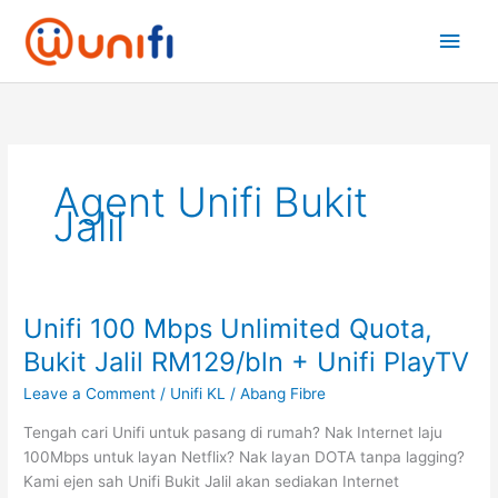
Skip
Main
to
content
Men
Agent Unifi Bukit
Jalil
Unifi 100 Mbps Unlimited Quota,
Unifi
100
Bukit Jalil RM129/bln + Unifi PlayTV
Mbps
Leave a Comment
/
Unifi KL
/
Abang Fibre
Unlimited
Quota,
Tengah cari Unifi untuk pasang di rumah? Nak Internet laju
Bukit
100Mbps untuk layan Netflix? Nak layan DOTA tanpa lagging?
Jalil
Kami ejen sah Unifi Bukit Jalil akan sediakan Internet
RM129/bln