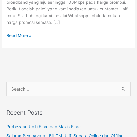
broadband yang laju sehingga 100Mbps pada harga promosi.
+
Berikut adalah pakej yang kami sediakan untuk customer Unifi
Unifi
baru. Sila hubungi kami melalui Whatsapp untuk dapatkan
PlayTV
harga promosi semasa. […]
Read More »
S
e
a
Recent Posts
r
c
Perbezaan Unifi Fibre dan Maxis Fibre
h
Saluran Pembayaran Bill TM Unifi Secara Online dan Offline