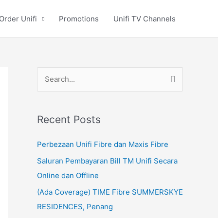
Order Unifi
Promotions
Unifi TV Channels
S
e
a
Recent Posts
r
c
Perbezaan Unifi Fibre dan Maxis Fibre
h
Saluran Pembayaran Bill TM Unifi Secara
f
Online dan Offline
o
(Ada Coverage) TIME Fibre SUMMERSKYE
r
RESIDENCES, Penang
: