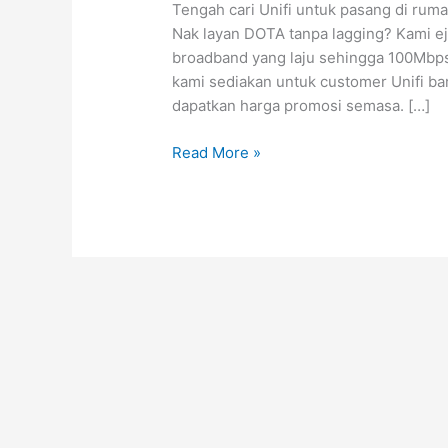
Tengah cari Unifi untuk pasang di ruma
Dang
Nak layan DOTA tanpa lagging? Kami ej
Wangi
broadband yang laju sehingga 100Mbps
RM129/bln
kami sediakan untuk customer Unifi ba
+
dapatkan harga promosi semasa. […]
Unifi
PlayTV
Read More »