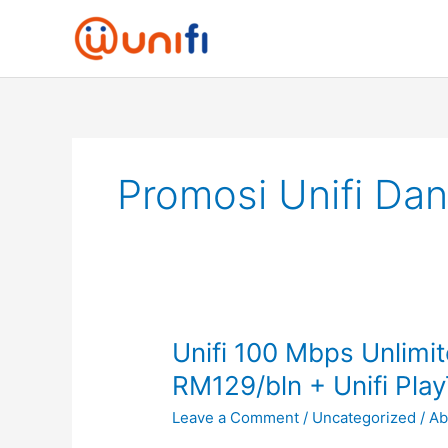
Skip
to
content
Promosi Unifi Da
Unifi
Unifi 100 Mbps Unlimi
100
RM129/bln + Unifi Pla
Mbps
Leave a Comment
/
Uncategorized
/
Ab
Unlimited
Quota,