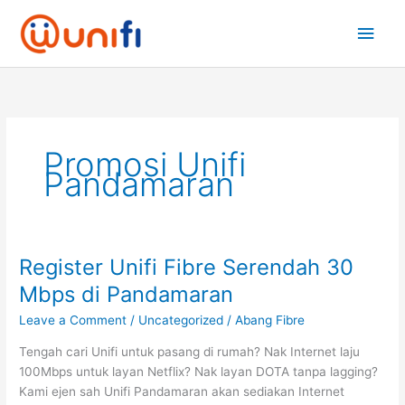
Skip
Main
to
content
Men
Promosi Unifi
Pandamaran
Register Unifi Fibre Serendah 30
Register
Unifi
Mbps di Pandamaran
Fibre
Leave a Comment
/
Uncategorized
/
Abang Fibre
Serendah
30
Tengah cari Unifi untuk pasang di rumah? Nak Internet laju
Mbps
100Mbps untuk layan Netflix? Nak layan DOTA tanpa lagging?
di
Kami ejen sah Unifi Pandamaran akan sediakan Internet
Pandamaran