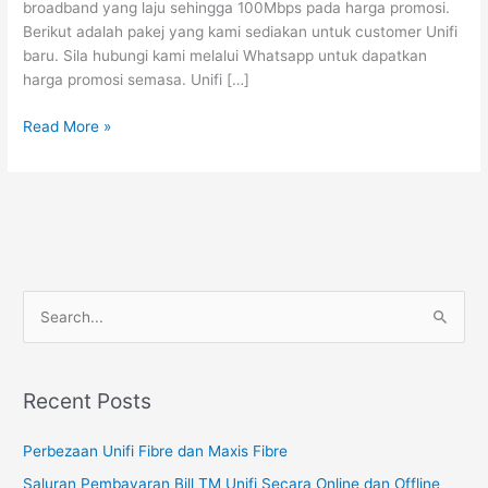
broadband yang laju sehingga 100Mbps pada harga promosi.
Berikut adalah pakej yang kami sediakan untuk customer Unifi
baru. Sila hubungi kami melalui Whatsapp untuk dapatkan
harga promosi semasa. Unifi […]
Read More »
S
e
a
Recent Posts
r
c
Perbezaan Unifi Fibre dan Maxis Fibre
h
Saluran Pembayaran Bill TM Unifi Secara Online dan Offline