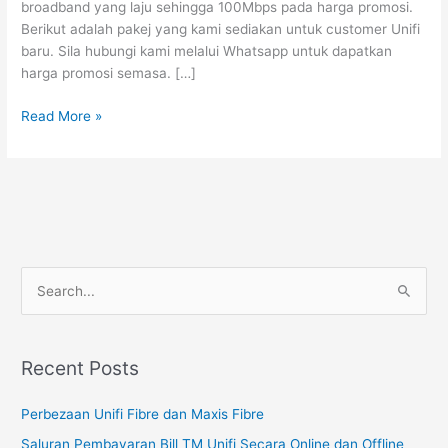
broadband yang laju sehingga 100Mbps pada harga promosi.
RM129
Berikut adalah pakej yang kami sediakan untuk customer Unifi
baru. Sila hubungi kami melalui Whatsapp untuk dapatkan
harga promosi semasa. […]
Read More »
S
e
a
Recent Posts
r
c
Perbezaan Unifi Fibre dan Maxis Fibre
h
Saluran Pembayaran Bill TM Unifi Secara Online dan Offline