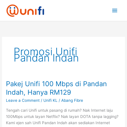
Skip
Main
to
content
Men
Promosi Unifi
Pandan Indah
Pakej Unifi 100 Mbps di Pandan
Pakej
Unifi
Indah, Hanya RM129
100
Leave a Comment
/
Unifi KL
/
Abang Fibre
Mbps
di
Tengah cari Unifi untuk pasang di rumah? Nak Internet laju
Pandan
100Mbps untuk layan Netflix? Nak layan DOTA tanpa lagging?
Indah,
Kami ejen sah Unifi Pandan Indah akan sediakan Internet
Hanya