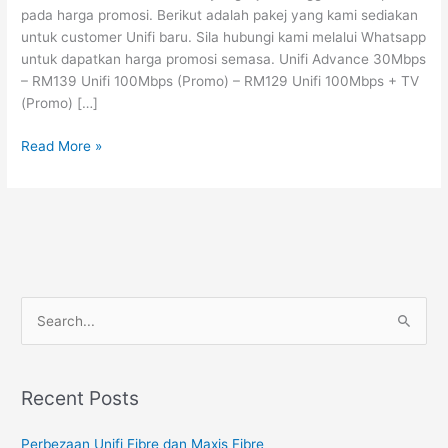
pada harga promosi. Berikut adalah pakej yang kami sediakan
Altitude
untuk customer Unifi baru. Sila hubungi kami melalui Whatsapp
236
untuk dapatkan harga promosi semasa. Unifi Advance 30Mbps
Alam
– RM139 Unifi 100Mbps (Promo) – RM129 Unifi 100Mbps + TV
Damai
(Promo) […]
Read More »
S
e
a
Recent Posts
r
c
Perbezaan Unifi Fibre dan Maxis Fibre