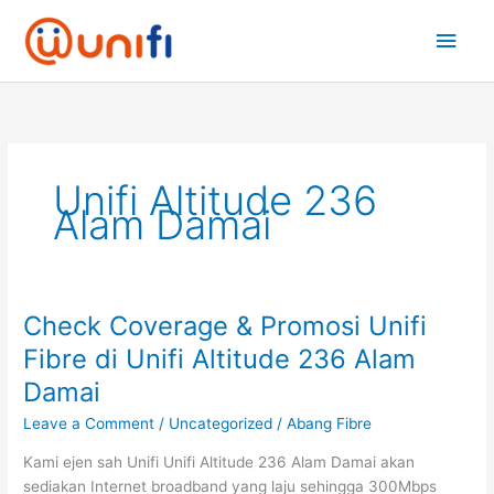
Skip
Main
to
content
Men
Unifi Altitude 236
Alam Damai
Check Coverage & Promosi Unifi
Check
Coverage
Fibre di Unifi Altitude 236 Alam
&
Damai
Promosi
Unifi
Leave a Comment
/
Uncategorized
/
Abang Fibre
Fibre
Kami ejen sah Unifi Unifi Altitude 236 Alam Damai akan
di
sediakan Internet broadband yang laju sehingga 300Mbps
Unifi