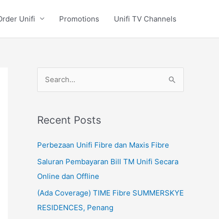
Order Unifi
Promotions
Unifi TV Channels
S
e
a
Recent Posts
r
c
Perbezaan Unifi Fibre dan Maxis Fibre
h
Saluran Pembayaran Bill TM Unifi Secara
f
Online dan Offline
o
(Ada Coverage) TIME Fibre SUMMERSKYE
r
RESIDENCES, Penang
: