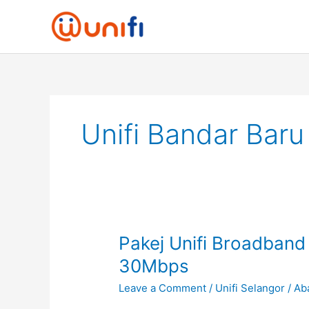
Skip
to
content
Unifi Bandar Baru
Pakej
Pakej Unifi Broadband
Unifi
30Mbps
Broadband
Leave a Comment
/
Unifi Selangor
/
Ab
Salak
Tinggi,