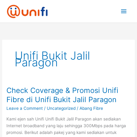
Skip
Main
to
content
Men
Unifi Bukit Jalil
Paragon
Check Coverage & Promosi Unifi
Check
Coverage
Fibre di Unifi Bukit Jalil Paragon
&
Leave a Comment
/
Uncategorized
/
Abang Fibre
Promosi
Unifi
Kami ejen sah Unifi Unifi Bukit Jalil Paragon akan sediakan
Fibre
Internet broadband yang laju sehingga 300Mbps pada harga
di
promosi. Berikut adalah pakej yang kami sediakan untuk
Unifi