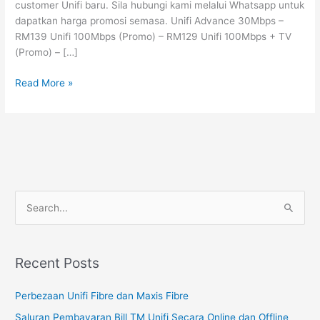
customer Unifi baru. Sila hubungi kami melalui Whatsapp untuk
Bukit
dapatkan harga promosi semasa. Unifi Advance 30Mbps –
Jalil
RM139 Unifi 100Mbps (Promo) – RM129 Unifi 100Mbps + TV
Paragon
(Promo) – […]
Read More »
S
e
a
Recent Posts
r
c
Perbezaan Unifi Fibre dan Maxis Fibre
h
Saluran Pembayaran Bill TM Unifi Secara Online dan Offline