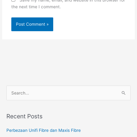
Save my name, email, and website in this browser for
the next time I comment.
S
e
a
Recent Posts
r
c
Perbezaan Unifi Fibre dan Maxis Fibre
h