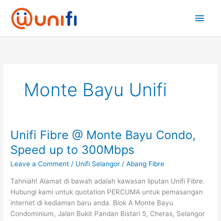
Skip
Main
to
content
Men
Monte Bayu Unifi
Unifi Fibre @ Monte Bayu Condo,
Unifi
Fibre
Speed up to 300Mbps
@
Leave a Comment
/
Unifi Selangor
/
Abang Fibre
Monte
Bayu
Tahniah! Alamat di bawah adalah kawasan liputan Unifi Fibre.
Condo,
Hubungi kami untuk quotation PERCUMA untuk pemasangan
Speed
internet di kediaman baru anda. Blok A Monte Bayu
up
Condominium, Jalan Bukit Pandan Bistari 5, Cheras, Selangor
to