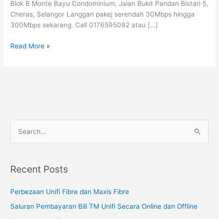
Blok B Monte Bayu Condominium, Jalan Bukit Pandan Bistari 5,
300Mbps
Cheras, Selangor Langgan pakej serendah 30Mbps hingga
300Mbps sekarang. Call 0176595092 atau […]
Read More »
S
e
a
Recent Posts
r
c
Perbezaan Unifi Fibre dan Maxis Fibre
h
Saluran Pembayaran Bill TM Unifi Secara Online dan Offline
f