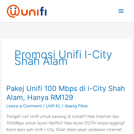
Skip
Main
to
content
Men
Promosi Unifi I-City
Shah Alam
Pakej Unifi 100 Mbps di i-City Shah
Pakej
Unifi
Alam, Hanya RM129
100
Leave a Comment
/
Unifi KL
/
Abang Fibre
Mbps
di
Tengah cari Unifi untuk pasang di rumah? Nak Internet laju
i-
100Mbps untuk layan Netflix? Nak layan DOTA tanpa lagging?
City
Kami ejen sah Unifi i-City Shah Alam akan sediakan Internet
Shah