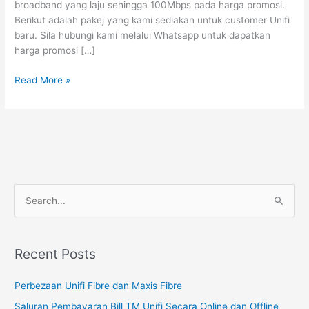
broadband yang laju sehingga 100Mbps pada harga promosi.
Alam,
Berikut adalah pakej yang kami sediakan untuk customer Unifi
Hanya
baru. Sila hubungi kami melalui Whatsapp untuk dapatkan
RM129
harga promosi […]
Read More »
S
e
a
Recent Posts
r
c
Perbezaan Unifi Fibre dan Maxis Fibre
h
Saluran Pembayaran Bill TM Unifi Secara Online dan Offline