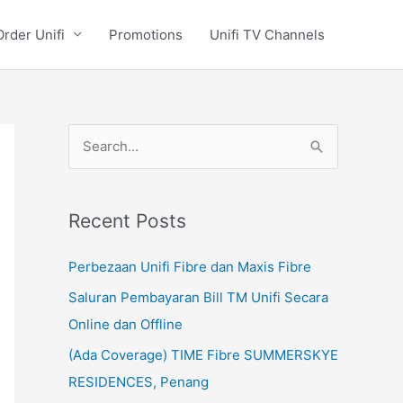
Order Unifi
Promotions
Unifi TV Channels
S
e
a
Recent Posts
r
c
Perbezaan Unifi Fibre dan Maxis Fibre
h
Saluran Pembayaran Bill TM Unifi Secara
f
Online dan Offline
o
(Ada Coverage) TIME Fibre SUMMERSKYE
r
RESIDENCES, Penang
: