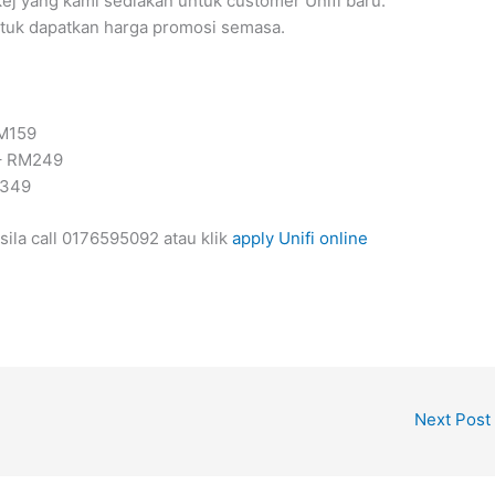
kej yang kami sediakan untuk customer Unifi baru.
ntuk dapatkan harga promosi semasa.
RM159
 – RM249
M349
ila call 0176595092 atau klik
apply Unifi online
Next Post