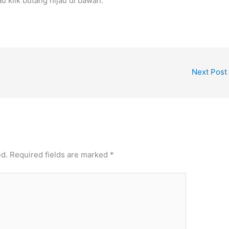
 klik butang hijau di bawah.
Next Post
ed.
Required fields are marked
*