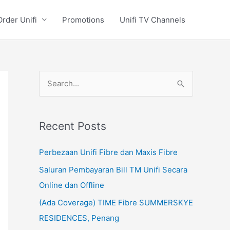
Order Unifi
Promotions
Unifi TV Channels
S
e
a
Recent Posts
r
c
Perbezaan Unifi Fibre dan Maxis Fibre
h
Saluran Pembayaran Bill TM Unifi Secara
f
Online dan Offline
o
(Ada Coverage) TIME Fibre SUMMERSKYE
r
RESIDENCES, Penang
: